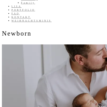
Family
LISA
PORTFOLIO
FAQ
KONTAKT
WEIHNACHTSMINIS
Newborn