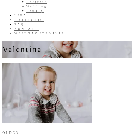
Portrait
Wedding
Family
LISA
PORTFOLIO
FAQ
KONTAKT
WEIHNACHTSMINIS
Valentina
OLDER